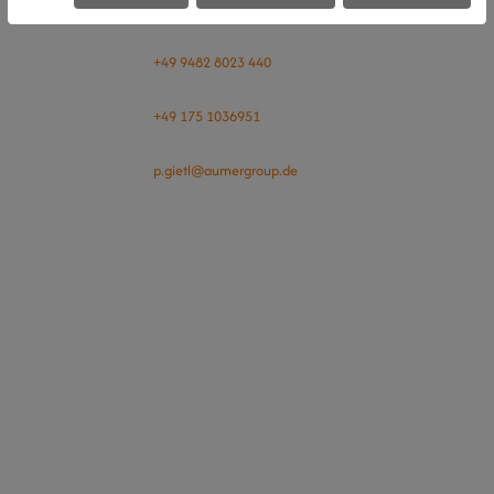
Bauleitung / Arbeitsvorbereitung
+49 9482 8023 440
+49 175 1036951
p.gietl
aumergroup.de