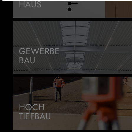
HAUS
GEWERBE
BAU
HOCH
TIEFBAU