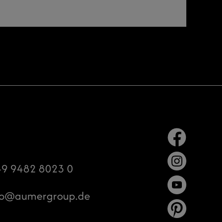
9 9482 8023 0
o
aumergroup.de