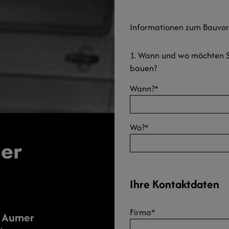
Informationen zum Bauvo
1. Wann und wo möchten S
bauen?
Wann?
*
Wo?
*
ner
Ihre Kontaktdaten
Firma
*
s Aumer