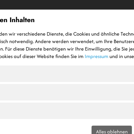
en Inhalten
HOME
MASSIVHAUS
GEWERBEBAU
HOCH-TIEFBAU
P
den wir verschiedene Dienste, die Cookies und ähnliche Techn
nisch notwendig. Andere werden verwendet, um Ihre Benutzer
. Für diese Dienste benötigen wir Ihre Einwilligung, die Sie j
okies auf dieser Website finden Sie im
Impressum
und in uns
umi.
a Hoch- und Tiefbau GmbH
Alles ablehnen