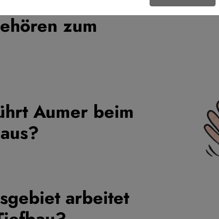
gehören zum
ührt Aumer beim
 aus?
sgebiet arbeitet
Tiefbau?