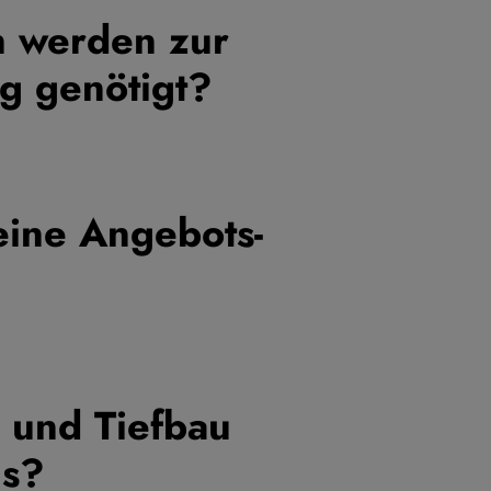
n werden zur
ng genötigt?
eine Angebots-
 und Tiefbau
us?