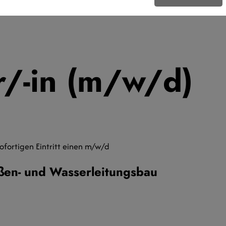
r/-in (m/w/d)
ofortigen Eintritt einen m/w/d
aßen- und Wasserleitungsbau