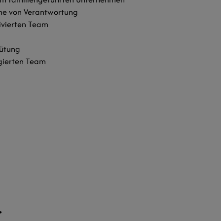
me von Verantwortung
ivierten Team
gütung
gierten Team
.