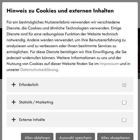
Hinweis zu Cookies und externen Inhalten
Für ein bestmögliches Nutzererlebnis verwenden wir verschiedene
Dienste, die Cookies und ähnliche Technologien verwenden. Einige
Dienste sind für eine reibungslose Funktion der Website technisch
notwendig. Andere werden verwendet, um Ihre Benutzererfahrung zu
analysieren und zu verbessern oder Ihnen bestimmte Services zu
ermöglichen. Für diese Dienste benötigen wir Ihre Einwilligung, die Sie
jederzeit widerrufen können. Weitere Informationen zu uns und der
Nutzung von Cookies auf dieser Website finden Sie im
Impressum
und in
unserer
Datenschutzerklärung
.
Erforderlich
Stellenbeschreibung
Statistik / Marketing
LKW-Fahrer/-in (m/w/d)
Externe Inhalte
Für die Verstärkung unseres Teams suchen wir zum sofortigen Eintritt einen
m/w/d
Alles ablehnen
Auswahl speichern
Alles akzeptieren