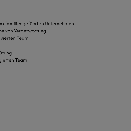
inem familiengeführten Unternehmen
me von Verantwortung
ivierten Team
gütung
gierten Team