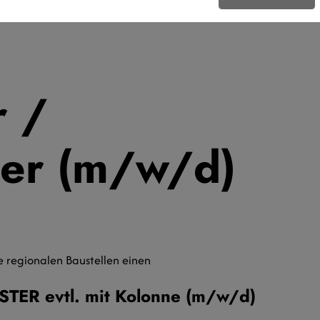
r /
ter (m/w/d)
e regionalen Baustellen einen
ER evtl. mit Kolonne (m/w/d)