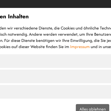
en Inhalten
HOME
MASSIVHAUS
GEWERBEBAU
HOCH-TIEFBAU
P
den wir verschiedene Dienste, die Cookies und ähnliche Techn
nisch notwendig. Andere werden verwendet, um Ihre Benutzer
. Für diese Dienste benötigen wir Ihre Einwilligung, die Sie j
okies auf dieser Website finden Sie im
Impressum
und in uns
hmidt
et, war die Entscheidung, da
n, die beste Entscheidung,
 Wir würden es wieder tun.“
Alles ablehnen