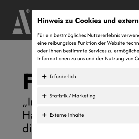
Hinweis zu Cookies und extern
Für ein bestmögliches Nutzererlebnis verwen
eine reibungslose Funktion der Website tech
oder Ihnen bestimmte Services zu ermöglichen
Informationen zu uns und der Nutzung von Co
Familie Sc
Erforderlich
Statistik / Marketing
„Im Nachhinein betracht
Haus bei Ihnen zu kaufe
Externe Inhalte
die wir treffen konnten.