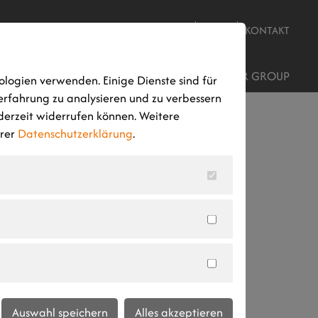
JOBS
NEWS
KONTAKT
ROJEKTENTWICKLUNG
STANDORTE
AUMER GROUP
ologien verwenden. Einige Dienste sind für
erfahrung zu analysieren und zu verbessern
ederzeit widerrufen können. Weitere
erer
Datenschutzerklärung
.
s
Auswahl speichern
Alles akzeptieren