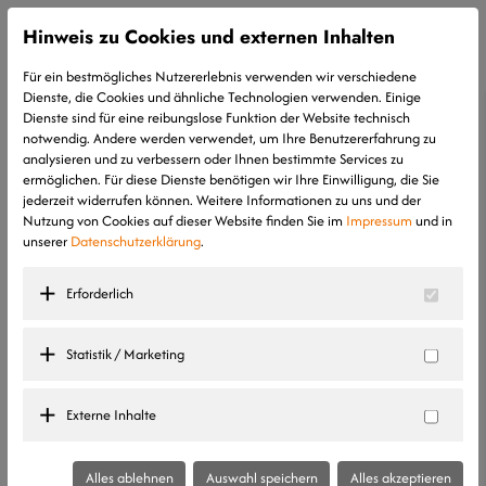
Hinweis zu Cookies und externen Inhalten
Für ein bestmögliches Nutzererlebnis verwenden wir verschiedene
Dienste, die Cookies und ähnliche Technologien verwenden. Einige
Dienste sind für eine reibungslose Funktion der Website technisch
notwendig. Andere werden verwendet, um Ihre Benutzererfahrung zu
analysieren und zu verbessern oder Ihnen bestimmte Services zu
ermöglichen. Für diese Dienste benötigen wir Ihre Einwilligung, die Sie
Familie Schneider
jederzeit widerrufen können. Weitere Informationen zu uns und der
Nutzung von Cookies auf dieser Website finden Sie im
Impressum
und in
unserer
Datenschutzerklärung
.
„Manchmal hatte man das
Gefühl Sie bauen Ihr eigenes
Erforderlich
Haus weil sie mit Leidenschaft
Statistik / Marketing
an unserem Projekt arbeiteten.“
Externe Inhalte
Alles ablehnen
Auswahl speichern
Alles akzeptieren