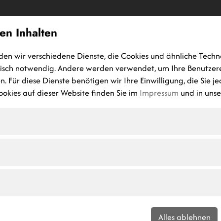
en Inhalten
HOME
MASSIVHAUS
GEWERBEBAU
HOCH-TIEFBAU
P
den wir verschiedene Dienste, die Cookies und ähnliche Techn
nisch notwendig. Andere werden verwendet, um Ihre Benutzer
. Für diese Dienste benötigen wir Ihre Einwilligung, die Sie j
okies auf dieser Website finden Sie im
Impressum
und in uns
edingungen f
ia Gewinnspi
Alles ablehnen