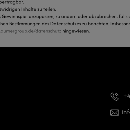
bertragbar.
swidrigen Inhalte zu teilen.
as Gewinnspiel anzupassen, zu ändern oder abzubrechen, falls
tzlichen Bestimmungen des Datenschutzes zu beachten. Insbes
.aumergroup.de/datenschutz
hingewiesen.
+4
inf