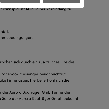
winnspiel steht in keiner Verbindung zu
GmbH.
lnahmebedingungen.
höhen sich durch ein zusätzliches Like des
 Facebook Messenger benachrichtigt.
 hinterlassen. Hierbei erhöht sich die
tar der Aurora Bauträger GmbH unter dem
am-Seite der Aurora Bauträger GmbH bekannt