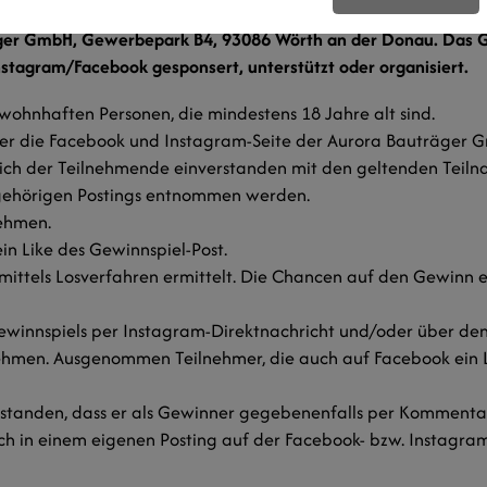
räger GmbH, Gewerbepark B4, 93086 Wörth an der Donau. Das Ge
stagram/Facebook gesponsert, unterstützt oder organisiert.
wohnhaften Personen, die mindestens 18 Jahre alt sind.
er die Facebook und Instagram-Seite der Aurora Bauträger 
sich der Teilnehmende einverstanden mit den geltenden Tei
ugehörigen Postings entnommen werden.
nehmen.
n Like des Gewinnspiel-Post.
ittels Losverfahren ermittelt. Die Chancen auf den Gewinn er
winnspiels per Instagram-Direktnachricht und/oder über den
hmen. Ausgenommen Teilnehmer, die auch auf Facebook ein Like
verstanden, dass er als Gewinner gegebenenfalls per Kommen
ch in einem eigenen Posting auf der Facebook- bzw. Instagr