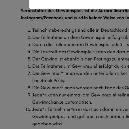
Veranstalter des Gewinnspiels ist die Aurora Baut
Instagram/Facebook und wird in keiner Weise von In
Teilnahmeberechtigt sind alle in Deutschland 
Die Teilnahme an dem Gewinnspiel erfolgt üb
Durch die Teilnahme am Gewinnspiel erklärt 
Die Laufzeit des Gewinnspiels kann den daz
Der Gewinn ist ebenfalls den Postings zu ent
Die Teilnahme am Gewinnspiel erfolgt durch ei
Die Gewinner*innen werden unter allen Likes m
Facebook-Posts.
Die Gewinner*innen werden nach Ende des Ge
Jede*r kann nur einmal am Gewinnspiel teilne
Gewinnchance automatisch.
Jede*r Teilnehmer*in erklärt sich damit ein
Gewinnspielpost und ggf. auch noch namentli
gegeben wird.