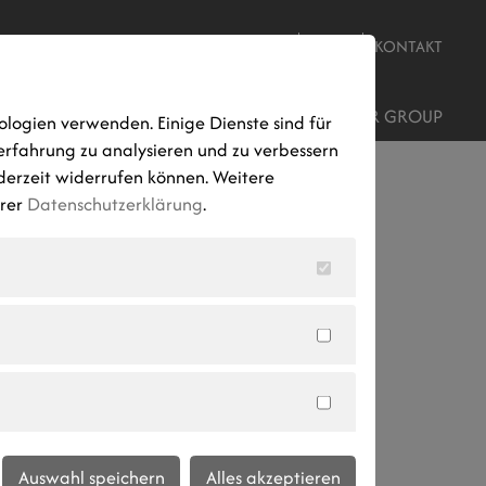
JOBS
NEWS
KONTAKT
ROJEKTENTWICKLUNG
STANDORTE
AUMER GROUP
ologien verwenden. Einige Dienste sind für
erfahrung zu analysieren und zu verbessern
ederzeit widerrufen können. Weitere
erer
Datenschutzerklärung
.
ür unsere
ele
Auswahl speichern
Alles akzeptieren