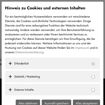
Hinweis zu Cookies und externen Inhalten
Für ein bestmögliches Nutzererlebnis verwenden wir verschiedene
Dienste, die Cookies und ähnliche Technologien verwenden. Einige
Dienste sind für eine reibungslose Funktion der Website technisch
notwendig. Andere werden verwendet, um Ihre Benutzererfahrung zu
analysieren und zu verbessern oder Ihnen bestimmte Services zu
ermöglichen. Für diese Dienste benötigen wir Ihre Einwilligung, die Sie
Ihre Meinung ist uns wichtig!
jederzeit widerrufen können. Weitere Informationen zu uns und der
Nutzung von Cookies auf dieser Website finden Sie im
Impressum
und in
unserer
Datenschutzerklärung
.
Oops, an error occurred! Request: 4bbdd6f273737Oops, an error occurred!
Erforderlich
Request: 4bbdd6f273737
Statistik / Marketing
Aumer Group
Externe Inhalte
Alles ablehnen
Auswahl speichern
Alles akzeptieren